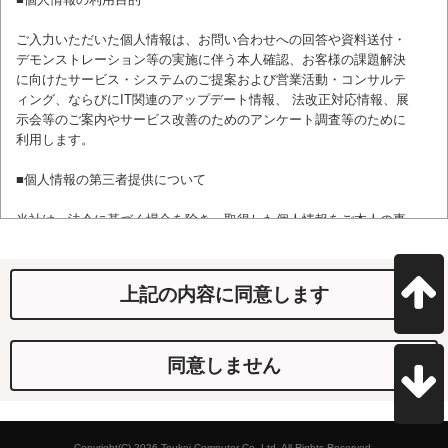
ご入力いただいた個人情報は、お問い合わせへの回答や資料送付・
デモンストレーション等の実施に伴う本人確認、お客様の課題解決
に向けたサービス・システムのご提案および営業活動・コンサルテ
ィング、ならびにIT関連のアップデート情報、 法改正対応情報、展
示会等のご案内やサービス改善のためのアンケート調査等のために
利用します。
■個人情報の第三者提供について
当社は、法令に基づく場合を除き、取得した個人情報をご本人の事
前の同意なしに第三者に提供しません。
■個人情報の委託について
上記の内容に同意します
当社は、利用目的の達成に必要な範囲内において、取得した個人情
報の取り扱いの全部または一部を外部に委託することがあります。
この場合、当社は委託先に対して適切な監督を行います。
同意しません
■保有個人データの開示等および問合せ窓口
本人からの求めにより、当社が保有する個人情報の開示等（利用目
Copyright(C) 2026 Toukei Computer Co.,Ltd. All Rights Reserved.