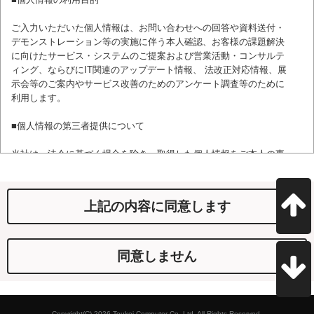
ご入力いただいた個人情報は、お問い合わせへの回答や資料送付・
デモンストレーション等の実施に伴う本人確認、お客様の課題解決
に向けたサービス・システムのご提案および営業活動・コンサルテ
ィング、ならびにIT関連のアップデート情報、 法改正対応情報、展
示会等のご案内やサービス改善のためのアンケート調査等のために
利用します。
■個人情報の第三者提供について
当社は、法令に基づく場合を除き、取得した個人情報をご本人の事
前の同意なしに第三者に提供しません。
■個人情報の委託について
上記の内容に同意します
当社は、利用目的の達成に必要な範囲内において、取得した個人情
報の取り扱いの全部または一部を外部に委託することがあります。
この場合、当社は委託先に対して適切な監督を行います。
同意しません
■保有個人データの開示等および問合せ窓口
本人からの求めにより、当社が保有する個人情報の開示等（利用目
Copyright(C) 2026 Toukei Computer Co.,Ltd. All Rights Reserved.